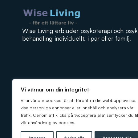
Wise Living erbjuder psykoterapi och psyk
behandling individuellt, i par eller familj.
Vi värnar om din integritet
Vi använder cookies för att förbättra din webbupplevelse,
visa personliga annonser eller innehåll och analysera vår
trafik. Genom att klicka på "Acceptera alla" samtycker du til
vår användning av cookies.
© 2026 Wise Living. Hemsidan är byggd av
Weblab
Anpassa
Avvisa alla
Acceptera alla