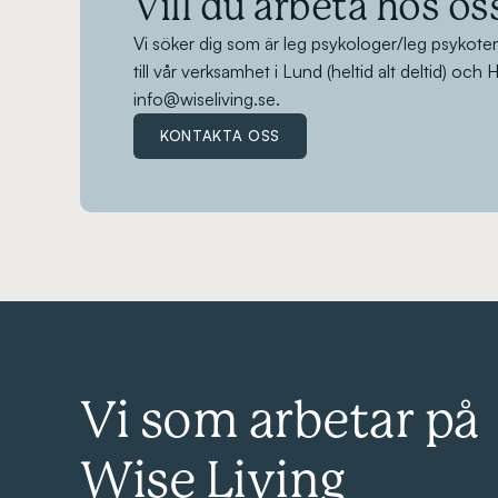
Vill du arbeta hos os
Vi söker dig som är leg psykologer/leg psykote
till vår verksamhet i Lund (heltid alt deltid) och
info@wiseliving.se.
KONTAKTA OSS
Vi som arbetar på
Wise Living