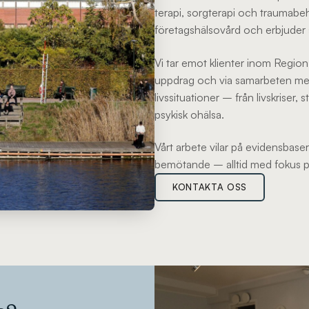
terapi, sorgterapi och traumabe
företagshälsovård och erbjuder s
Vi tar emot klienter inom Regio
uppdrag och via samarbeten med 
livssituationer – från livskriser,
psykisk ohälsa.
Vårt arbete vilar på evidensbaser
bemötande – alltid med fokus på
KONTAKTA OSS