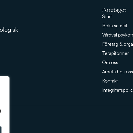
Företaget
Start
Boka samtal
ologisk
Vårdval psykot
Företag & orga
Terapiformer
Om oss
Arbeta hos oss
Kontakt
Integritetspoli
l