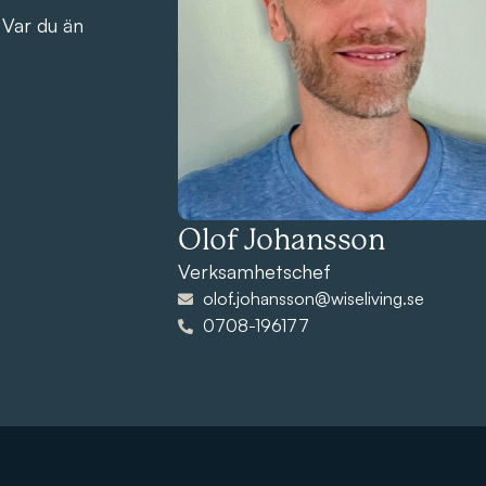
 Var du än
Olof Johansson
Verksamhetschef
olof.johansson@wiseliving.se
0708-196177