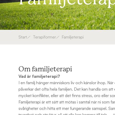
Start
Terapiformer
Familjeterapi
Om familjeterapi
Vad är familjeterapi?
I en familj hänger människors liv och känslor ihop. När 
påverkar det ofta hela familjen. Det kan handla om att e
mycket konflikter, eller att det finns stress, oro eller so
Familjeterapi är ett sätt att mötas i samtal när ni som f
svårigheter och hitta ett mer fungerande samspel. Sam
trygghet och struktur, så att alla kan komma till tals –