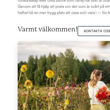
föräldraskap eller orka bättre som familj när livet är svår
Genom att få hjälp att prata om det som är svårt på ett
helhet bli en mer trygg plats att växa och vara i – för
Varmt välkommen!
KONTAKTA OS