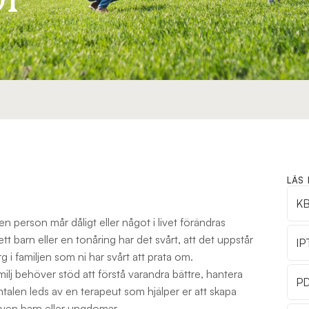
LÄS
KB
en person mår dåligt eller något i livet förändras
tt barn eller en tonåring har det svårt, att det uppstår
IP
rg i familjen som ni har svårt att prata om.
amilj behöver stöd att förstå varandra bättre, hantera
PD
talen leds av en terapeut som hjälper er att skapa
 även barn eller ungdomar.