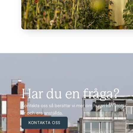
Har du en fråga?
Kontakta oss så berättar vi mer om hur vi kan stötta
er och era anställda.
KONTAKTA OSS