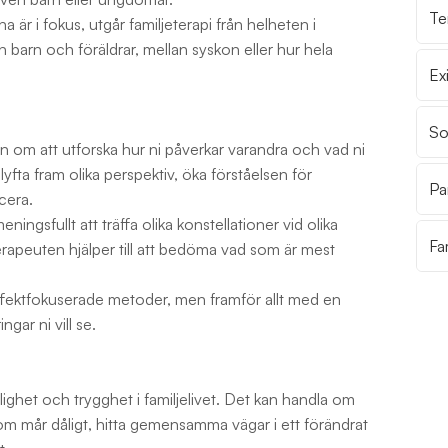
Te
na är i fokus, utgår familjeterapi från helheten i
 barn och föräldrar, mellan syskon eller hur hela
Exi
So
an om att utforska hur ni påverkar varandra och vad ni
lyfta fram olika perspektiv, öka förståelsen för
Pa
cera.
eningsfullt att träffa olika konstellationer vid olika
Fa
 Terapeuten hjälper till att bedöma vad som är mest
affektfokuserade metoder, men framför allt med en
ngar ni vill se.
lighet och trygghet i familjelivet. Det kan handla om
om mår dåligt, hitta gemensamma vägar i ett förändrat