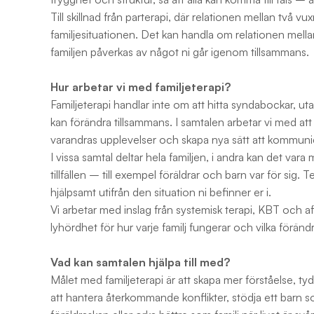
Till skillnad från parterapi, där relationen mellan två vux
familjesituationen. Det kan handla om relationen mellan
familjen påverkas av något ni går igenom tillsammans.
Hur arbetar vi med familjeterapi?
Familjeterapi handlar inte om att hitta syndabockar, ut
kan förändra tillsammans. I samtalen arbetar vi med att 
varandras upplevelser och skapa nya sätt att kommuni
I vissa samtal deltar hela familjen, i andra kan det vara m
tillfällen – till exempel föräldrar och barn var för sig.
hjälpsamt utifrån den situation ni befinner er i.
Vi arbetar med inslag från systemisk terapi, KBT och 
lyhördhet för hur varje familj fungerar och vilka förändri
Vad kan samtalen hjälpa till med?
Målet med familjeterapi är att skapa mer förståelse, tyd
att hantera återkommande konflikter, stödja ett barn s