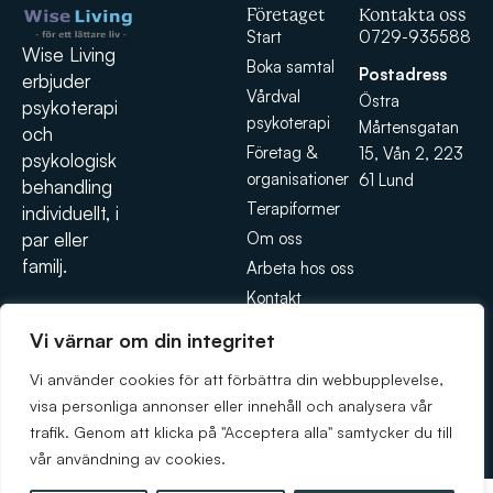
Företaget
Kontakta oss
Start
0729-935588
Wise Living
Boka samtal
Postadress
erbjuder
Vårdval
Östra
psykoterapi
psykoterapi
Mårtensgatan
och
Företag &
15, Vån 2, 223
psykologisk
organisationer
61 Lund
behandling
Terapiformer
individuellt, i
Om oss
par eller
familj.
Arbeta hos oss
Kontakt
Integritetspolicy
Vi värnar om din integritet
Vi använder cookies för att förbättra din webbupplevelse,
visa personliga annonser eller innehåll och analysera vår
trafik. Genom att klicka på "Acceptera alla" samtycker du till
© 2026 Wise Living. Hemsidan är byggd av
Weblab
vår användning av cookies.