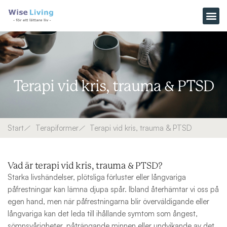
Hoppa
till
innehåll
Terapi vid kris, trauma & PTSD
Start
Terapiformer
Terapi vid kris, trauma & PTSD
Vad är terapi vid kris, trauma & PTSD?
Starka livshändelser, plötsliga förluster eller långvariga
påfrestningar kan lämna djupa spår. Ibland återhämtar vi oss på
egen hand, men när påfrestningarna blir överväldigande eller
långvariga kan det leda till ihållande symtom som ångest,
sömnsvårigheter, påträngande minnen eller undvikande av det